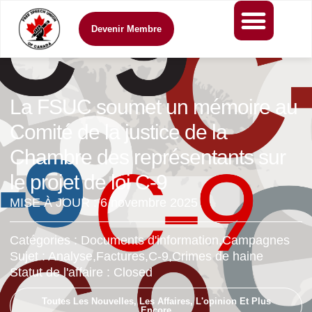
Devenir Membre
La FSUC soumet un mémoire au
Comité de la justice de la
Chambre des représentants sur
le projet de loi C-9
MISE À JOUR :
6 novembre 2025
Catégories :
Documents d'information
,
Campagnes
Sujet :
Analyse
,
Factures
,
C-9
,
Crimes de haine
Statut de l'affaire :
Closed
Toutes Les Nouvelles, Les Affaires, L'opinion Et Plus
Encore